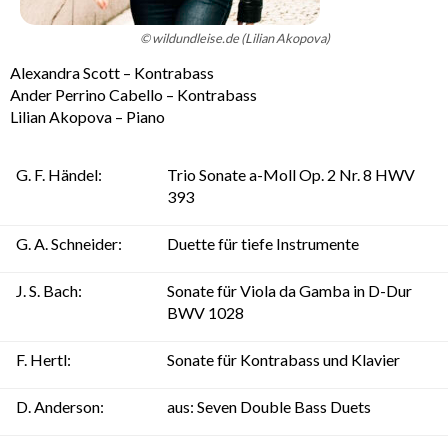
Kontakt
© wildundleise.de (Lilian Akopova)
Alexandra Scott – Kontrabass
Impressum
Ander Perrino Cabello – Kontrabass
Lilian Akopova – Piano
&
Datenschutz
G. F. Händel:
Trio Sonate a-Moll Op. 2 Nr. 8 HWV
393
G. A. Schneider:
Duette für tiefe Instrumente
J. S. Bach:
Sonate für Viola da Gamba in D-Dur
BWV 1028
F. Hertl:
Sonate für Kontrabass und Klavier
D. Anderson:
aus: Seven Double Bass Duets