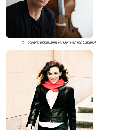
Programm
© Fotograf unbekannt (Ander Perrino Cabello)
Kulturverein
Haar
Abo
&
Verkauf